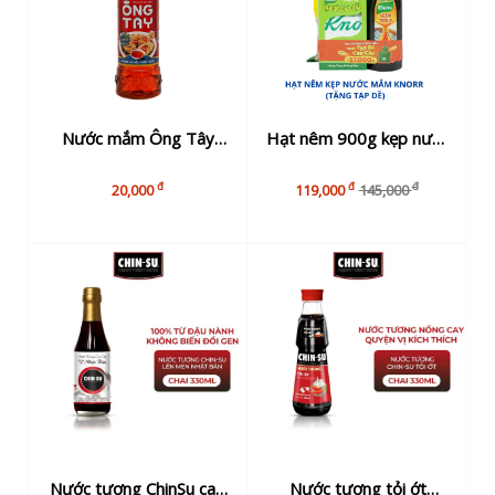
Nước mắm Ông Tây
Hạt nêm 900g kẹp nước
900ml
mắm 750ml Knorr
đ
đ
đ
20,000
119,000
145,000
(Tặng tạp dề)
Nước tương ChinSu cao
Nước tương tỏi ớt