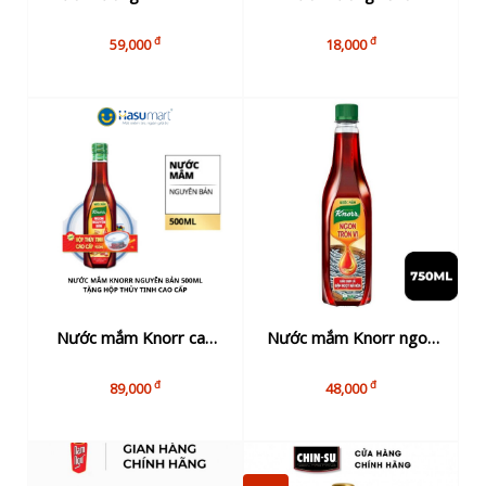
cấp khẩu vị Nhật 300ml
Chinsu 330ml
đ
đ
59,000
18,000
Nước mắm Knorr cao
Nước mắm Knorr ngon
cấp 43 độ đạm chai thủy
tròn vị 15 độ đạm
đ
đ
89,000
48,000
tinh 500ml
750ml