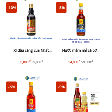
-10%
-8%
Xì dầu càng cua Nhất
Nước mắm nhỉ cá cơm
Phẩm Tiên chai 500ml
584 Nha Trang 35 độ
đ
đ
đ
đ
35,000
39,000
54,000
59,000
đạm - 510ml
-6%
-9%