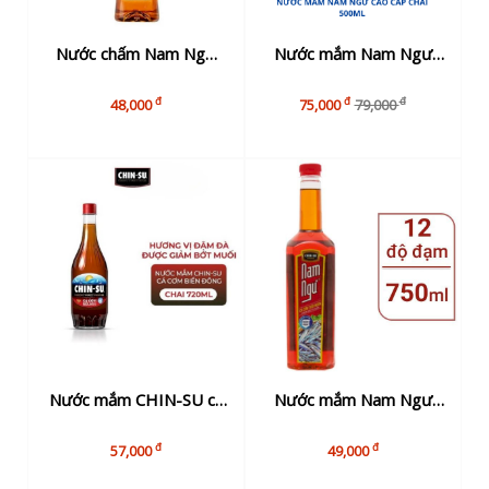
Nước chấm Nam Ngư
Nước mắm Nam Ngư
nhãn vàng chai 650ml
cao cấp chai 500ml
đ
đ
đ
48,000
75,000
79,000
Nước mắm CHIN-SU cá
Nước mắm Nam Ngư
cơm biển đông 720ml
chai 750ml
đ
đ
57,000
49,000