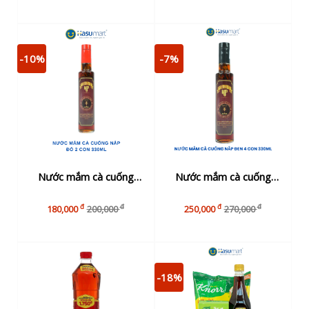
-10%
-7%
Nước mắm cà cuống
Nước mắm cà cuống
nắp đỏ 2 con 330ml
nắp đen 4 con 330ml
đ
đ
đ
đ
180,000
200,000
250,000
270,000
-18%