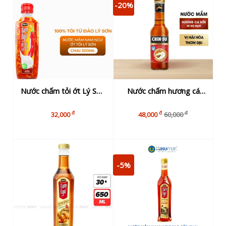
-20%
Nước chấm tỏi ớt Lý Sơn
Nước chấm hương cá
Nam Ngư 300ml
hồi Chin-su chai 500ml
đ
đ
đ
32,000
48,000
60,000
-5%