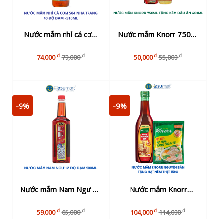
Nước mắm nhỉ cá cơm
Nước mắm Knorr 750ml
584 Nha Trang 40 độ
(Hàng kẹp dầu ăn
đ
đ
đ
đ
74,000
79,000
50,000
55,000
đạm - 510ml
400ml)
-9%
-9%
Nước mắm Nam Ngư 12
Nước mắm Knorr
độ đạm chai 900ml
nguyên bản kẹp hạt nêm
đ
đ
đ
đ
59,000
65,000
104,000
114,000
thịt 150g